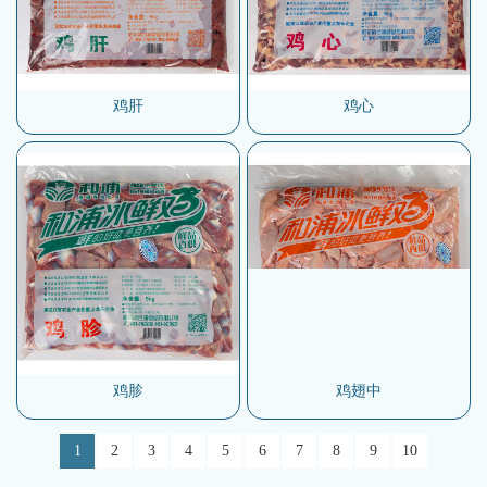
鸡肝
鸡心
鸡胗
鸡翅中
1
2
3
4
5
6
7
8
9
10