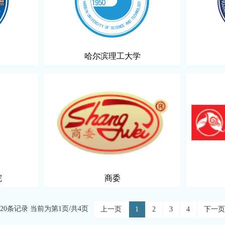
哈尔滨理工大学
院
商委
20条记录
当前为第1页/共4页
上一页
1
2
3
4
下一页